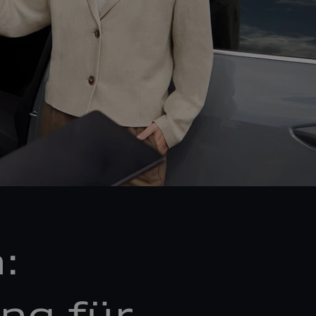
:
ng für