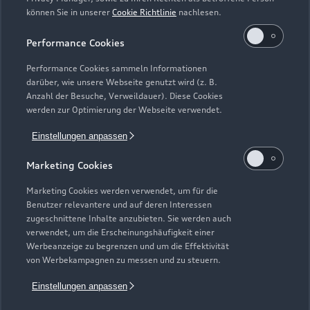
können Sie in unserer
Cookie Richtlinie
nachlesen.
Kaufen & leasen
Alle Modelle
Performance Cookies
Modelle vergleichen
Service & Zubehör
Performance Cookies sammeln Informationen
Neuwagensuche
darüber, wie unsere Webseite genutzt wird (z. B.
Elektromodelle
Anzahl der Besuche, Verweildauer). Diese Cookies
Gebrauchtwagensuche
Support
werden zur Optimierung der Webseite verwendet.
Saisonale Angebote
Plug-in-Hybride
Gebrauchtwagen
Einstellungen anpassen
Audi Services
Über Audi
Kundenservice
Finanzierung
Marketing Cookies
Garantie
Händlersuche
Aktionen & Angebote
Unternehmen
Marketing Cookies werden verwendet, um für die
Audi digital services
Benutzer relevantere und auf deren Interessen
Audi Code
Geschäftskunden
Karriere
zugeschnittene Inhalte anzubieten. Sie werden auch
myAudi
verwendet, um die Erscheinungshäufigkeit einer
Häufige Fragen (FAQ)
Investor Relations
Werbeanzeige zu begrenzen und um die Effektivität
© 2026 AUDI AG. Alle Rechte vorbehalten
von Werbekampagnen zu messen und zu steuern.
Audi Online Beratung
Presse & Media Center
Impressum
Rechtliches
Hinweisgebersystem
Einstellungen anpassen
Online-Terminvereinbarung
Datenschutz
Datenschutzinformation
Cookie-Einstellungen