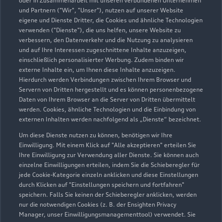
oder in Zusammenarbeit mit unseren verbundenen Unternehmen
und Partnern ("Wir", "Unser"), nutzen auf unserer Website
Samstag
08:00 - 12:00
eigene und Dienste Dritter, die Cookies und ähnliche Technologien
Sonntag
Geschlossen
verwenden ("Dienste"), die uns helfen, unsere Website zu
verbessern, den Datenverkehr und die Nutzung zu analysieren
und auf Ihre Interessen zugeschnittene Inhalte anzuzeigen,
einschließlich personalisierter Werbung. Zudem binden wir
externe Inhalte ein, um Ihnen diese Inhalte anzuzeigen.
Hierdurch werden Verbindungen zwischen Ihrem Browser und
Servern von Dritten hergestellt und es können personenbezogene
Daten von Ihrem Browser an die Server von Dritten übermittelt
werden. Cookies, ähnliche Technologien und die Einbindung von
externen Inhalten werden nachfolgend als „Dienste“ bezeichnet.
Um diese Dienste nutzen zu können, benötigen wir Ihre
Einwilligung. Mit einem Klick auf "Alle akzeptieren" erteilen Sie
Ihre Einwilligung zur Verwendung aller Dienste. Sie können auch
einzelne Einwilligungen erteilen, indem Sie die Schieberegler für
jede Cookie-Kategorie einzeln anklicken und diese Einstellungen
durch Klicken auf "Einstellungen speichern und fortfahren"
speichern. Falls Sie keinen der Schieberegler anklicken, werden
nur die notwendigen Cookies (z. B. der Ensighten Privacy
Zur Reparatur
Manager, unser Einwilligungsmanagementtool) verwendet. Sie