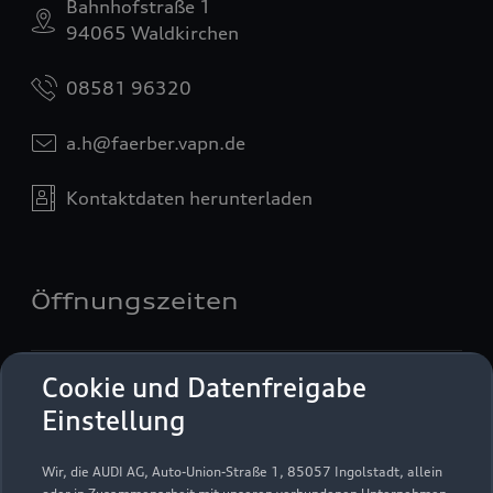
Bahnhofstraße 1
94065 Waldkirchen
08581 96320
a.h@faerber.vapn.de
Kontaktdaten herunterladen
Öffnungszeiten
Service
Cookie und Datenfreigabe
Geschlossen
,
öffnet am
Montag 07:30
Einstellung
Wir, die AUDI AG, Auto-Union-Straße 1, 85057 Ingolstadt, allein
Montag - Freitag
07:30 - 17:30