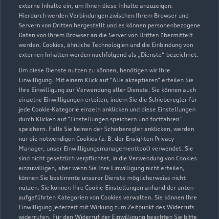
externe Inhalte ein, um Ihnen diese Inhalte anzuzeigen.
Hierdurch werden Verbindungen zwischen Ihrem Browser und
Bahnhofstraße 1
Servern von Dritten hergestellt und es können personenbezogene
94065 Waldkirchen
Daten von Ihrem Browser an die Server von Dritten übermittelt
werden. Cookies, ähnliche Technologien und die Einbindung von
externen Inhalten werden nachfolgend als „Dienste“ bezeichnet.
08581 96320
Um diese Dienste nutzen zu können, benötigen wir Ihre
Einwilligung. Mit einem Klick auf "Alle akzeptieren" erteilen Sie
a.h@faerber.vapn.de
Ihre Einwilligung zur Verwendung aller Dienste. Sie können auch
einzelne Einwilligungen erteilen, indem Sie die Schieberegler für
Kontaktdaten herunterladen
jede Cookie-Kategorie einzeln anklicken und diese Einstellungen
durch Klicken auf "Einstellungen speichern und fortfahren"
speichern. Falls Sie keinen der Schieberegler anklicken, werden
nur die notwendigen Cookies (z. B. der Ensighten Privacy
Manager, unser Einwilligungsmanagementtool) verwendet. Sie
Öffnungszeiten
sind nicht gesetzlich verpflichtet, in die Verwendung von Cookies
einzuwilligen, aber wenn Sie Ihre Einwilligung nicht erteilen,
können Sie bestimmte unserer Dienste möglicherweise nicht
nutzen. Sie können Ihre Cookie-Einstellungen anhand der unten
Service
aufgeführten Kategorien von Cookies verwalten. Sie können Ihre
Geschlossen
,
öffnet am
Samstag 08:00
Einwilligung jederzeit mit Wirkung zum Zeitpunkt des Widerrufs
widerrufen. Für den Widerruf der Einwilligung beachten Sie bitte