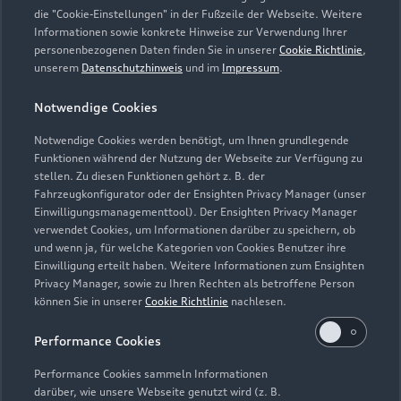
die "Cookie-Einstellungen" in der Fußzeile der Webseite. Weitere
Montag - Freitag
07:30 - 17:30
Informationen sowie konkrete Hinweise zur Verwendung Ihrer
personenbezogenen Daten finden Sie in unserer
Cookie Richtlinie
,
Samstag
08:00 - 12:00
unserem
Datenschutzhinweis
und im
Impressum
.
Sonntag
Geschlossen
Notwendige Cookies
Notwendige Cookies werden benötigt, um Ihnen grundlegende
Funktionen während der Nutzung der Webseite zur Verfügung zu
stellen. Zu diesen Funktionen gehört z. B. der
Fahrzeugkonfigurator oder der Ensighten Privacy Manager (unser
Einwilligungsmanagementtool). Der Ensighten Privacy Manager
Zurück nach oben
verwendet Cookies, um Informationen darüber zu speichern, ob
und wenn ja, für welche Kategorien von Cookies Benutzer ihre
Einwilligung erteilt haben. Weitere Informationen zum Ensighten
Modelle
Privacy Manager, sowie zu Ihren Rechten als betroffene Person
können Sie in unserer
Cookie Richtlinie
nachlesen.
Kaufen & leasen
Alle Modelle
Performance Cookies
Modelle vergleichen
Service & Zubehör
Performance Cookies sammeln Informationen
Neuwagensuche
darüber, wie unsere Webseite genutzt wird (z. B.
Elektromodelle