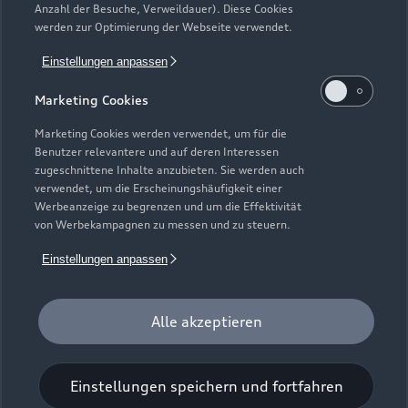
Anzahl der Besuche, Verweildauer). Diese Cookies
Gebrauchtwagensuche
Support
werden zur Optimierung der Webseite verwendet.
Saisonale Angebote
Plug-in-Hybride
Gebrauchtwagen
Einstellungen anpassen
Audi Services
Über Audi
Kundenservice
Finanzierung
Marketing Cookies
Garantie
Händlersuche
Aktionen & Angebote
Unternehmen
Marketing Cookies werden verwendet, um für die
Audi digital services
Benutzer relevantere und auf deren Interessen
Audi Code
Geschäftskunden
Karriere
zugeschnittene Inhalte anzubieten. Sie werden auch
myAudi
verwendet, um die Erscheinungshäufigkeit einer
Häufige Fragen (FAQ)
Investor Relations
Werbeanzeige zu begrenzen und um die Effektivität
© 2026 AUDI AG. Alle Rechte vorbehalten
von Werbekampagnen zu messen und zu steuern.
Audi Online Beratung
Presse & Media Center
Impressum
Rechtliches
Hinweisgebersystem
Einstellungen anpassen
Online-Terminvereinbarung
Datenschutz
Datenschutzinformation
Cookie-Einstellungen
Servicekontakt
Cookie-Richtlinie
Barrierefreiheit
Audi erleben
Alle akzeptieren
Digital Services Act
EU Data Act
Bordbuch & Bedienungsanleitungen
Newsletter
Verträge kündigen
Einstellungen speichern und fortfahren